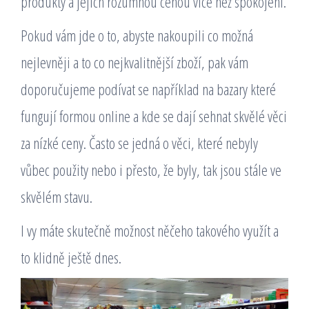
produkty a jejich rozumnou cenou více než spokojeni.
Pokud vám jde o to, abyste nakoupili co možná
nejlevněji a to co nejkvalitnější zboží, pak vám
doporučujeme podívat se například na bazary které
fungují formou online a kde se dají sehnat skvělé věci
za nízké ceny. Často se jedná o věci, které nebyly
vůbec použity nebo i přesto, že byly, tak jsou stále ve
skvělém stavu.
I vy máte skutečně možnost něčeho takového využít a
to klidně ještě dnes.