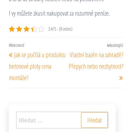
I vy můžete zkusit nakupovat za rozumné peníze.
3.4/5 - (8 votes)
Navigace
PŘEDCHOZÍ
NÁSLEDUJÍCÍ
Předchozí
Násl
Jak se počítá u produktu
Vlastní bazén na zahradě?
pro
příspěvek
pří
příspěvek
betonové ploty cena
Přepych nebo nezbytnost?
montáže?
Vyhledávání