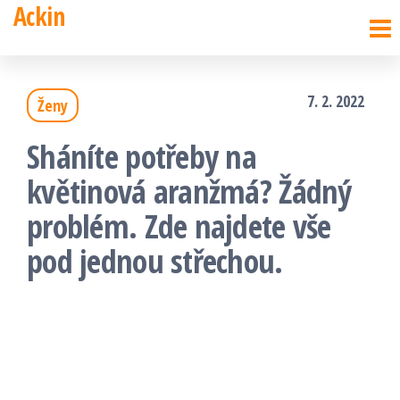
Ackin
Přeskočit
na
obsah
7. 2. 2022
Ženy
Sháníte potřeby na
květinová aranžmá? Žádný
problém. Zde najdete vše
pod jednou střechou.