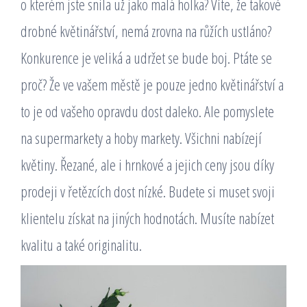
o kterém jste snila už jako malá holka? Víte, že takové
drobné květinářství, nemá zrovna na růžích ustláno?
Konkurence je veliká a udržet se bude boj. Ptáte se
proč? Že ve vašem městě je pouze jedno květinářství a
to je od vašeho opravdu dost daleko. Ale pomyslete
na supermarkety a hoby markety. Všichni nabízejí
květiny. Řezané, ale i hrnkové a jejich ceny jsou díky
prodeji v řetězcích dost nízké. Budete si muset svoji
klientelu získat na jiných hodnotách. Musíte nabízet
kvalitu a také originalitu.