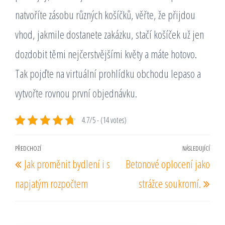
natvoříte zásobu různých košíčků, věřte, že přijdou
vhod, jakmile dostanete zakázku, stačí košíček už jen
dozdobit těmi nejčerstvějšími květy a máte hotovo.
Tak pojďte na virtuální prohlídku obchodu lepaso a
vytvořte rovnou první objednávku.
4.7/5 - (14 votes)
Navigace
PŘEDCHOZÍ
NÁSLEDUJÍCÍ
Předchozí
Násl
Jak proměnit bydlení i s
Betonové oplocení jako
pro
příspěvek
pří
příspěvek
napjatým rozpočtem
strážce soukromí.