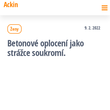
Ackin
Přeskočit
na
obsah
9. 2. 2022
Ženy
Betonové oplocení jako
strážce soukromí.