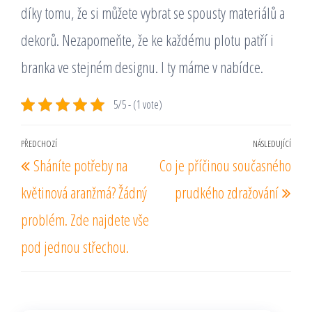
díky tomu, že si můžete vybrat se spousty materiálů a
dekorů. Nezapomeňte, že ke každému plotu patří i
branka ve stejném designu. I ty máme v nabídce.
5/5 - (1 vote)
Navigace
PŘEDCHOZÍ
NÁSLEDUJÍCÍ
Předchozí
Násl
Sháníte potřeby na
Co je příčinou současného
pro
příspěvek
pří
příspěvek
květinová aranžmá? Žádný
prudkého zdražování
problém. Zde najdete vše
pod jednou střechou.