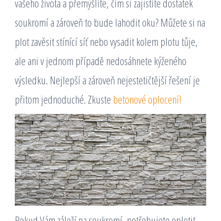
vašeho života a přemýšlíte, čím si zajistíte dostatek
soukromí a zároveň to bude lahodit oku? Můžete si na
plot zavěsit stínící síť nebo vysadit kolem plotu tůje,
ale ani v jednom případě nedosáhnete kýženého
výsledku. Nejlepší a zároveň nejestetičtější řešení je
přitom jednoduché. Zkuste
betonové oplocení!
Pokud Vám záleží na soukromí, potřebujete oplotit