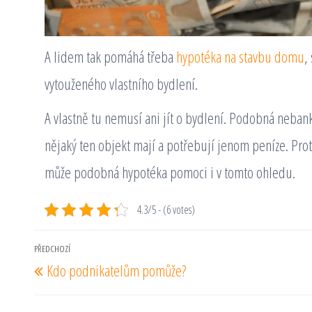
A lidem tak pomáhá třeba
hypotéka na stavbu domu
,
vytouženého vlastního bydlení.
A vlastně tu nemusí ani jít o bydlení. Podobná neba
nějaký ten objekt mají a potřebují jenom peníze. Prot
může podobná hypotéka pomoci i v tomto ohledu.
4.3/5 - (6 votes)
Navigace
PŘEDCHOZÍ
Předchozí
Kdo podnikatelům pomůže?
pro
příspěvek
příspěvek