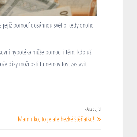
 s jejíž pomocí dosáhnou svého, tedy onoho
nkovní hypotéka může pomoci i těm, kdo už
ože díky možnosti tu nemovitost zastavit
NÁSLEDUJÍCÍ
Následující
Maminko, to je ale hezké štěňátko!!
příspěvek