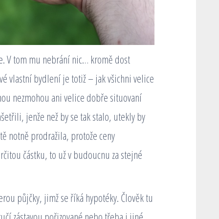
e. V tom mu nebrání nic… kromě dost
 vlastní bydlení je totiž – jak všichni velice
dnou nezmohou ani velice dobře situovaní
šetřili, jenže než by se tak stalo, utekly by
ště notně prodražila, protože ceny
rčitou částku, to už v budoucnu za stejné
berou půjčky, jimž se říká hypotéky. Člověk tu
ručí zástavou pořizované nebo třeba i jiné