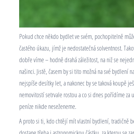
Pokud chce někdo bydlet ve svém, pochopitelně můž
častého úkazu, jímž je nedostatečná solventnost. Takové
dobře víme – hodně drahá záležitost, na niž se neje
našinci. Jistě, časem by si tito možná na své bydlení na
nejspíše desítky let, a nakonec by se taková koupě je
nemovitostí setrvale rostou a co si dnes pořídíme za u
peníze nikde neseženeme.
A proto si ti, kdo chtějí mít vlastní bydlení, tradičně 
dostane třeba i astronomickou částku, za kterou se za