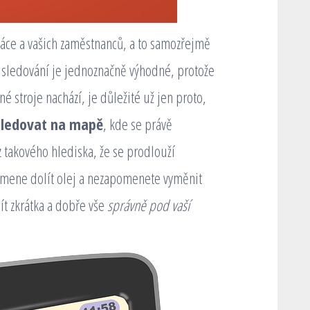
práce a vašich zaměstnanců, a to samozřejmě
ní sledování je jednoznačně výhodné, protože
é stroje nachází, je důležité už jen proto,
sledovat na mapě
, kde se právě
z takového hlediska, že se prodlouží
pomene dolít olej a nezapomenete vyměnit
ít zkrátka a dobře vše
správně pod vaší