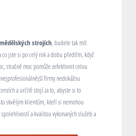
mědělských strojích
, budete tak mít
a co jste si po celý rok a dobu předtím, když
c, strašně moc pomůže zefektivnit celou
 nejprofesionálnější firmy nedokážou
nzích a určitě stojí za to, abyste si to
osto skvělým klientům, kteří si nemohou
e spolehlivostí a kvalitou vykonaných služeb a