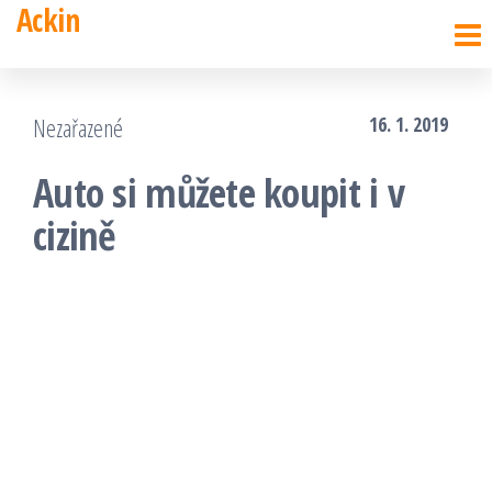
Ackin
Přeskočit
na
obsah
Nezařazené
16. 1. 2019
Auto si můžete koupit i v
cizině