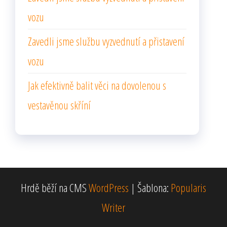
vozu
Zavedli jsme službu vyzvednutí a přistavení
vozu
Jak efektivně balit věci na dovolenou s
vestavěnou skříní
Hrdě běží na CMS
WordPress
|
Šablona:
Popularis
Writer