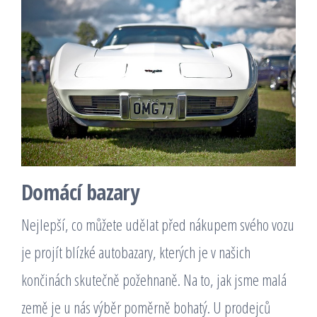
Domácí bazary
Nejlepší, co můžete udělat před nákupem svého vozu
je projít blízké autobazary, kterých je v našich
končinách skutečně požehnaně. Na to, jak jsme malá
země je u nás výběr poměrně bohatý. U prodejců