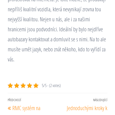
nepříliš kvalitní vozidla, která nevynikají zrovna tou
nejvyšší kvalitou. Nejen u nás, ale i za našimi
hranicemi jsou podvodníci. Ideální by bylo nejdříve
autobazary kontaktovat a domluvit se s nimi. Na to ale
musíte umět jazyk, nebo znát někoho, kdo to vyřídí za
vás.
5/5 - (2 votes)
Navigace
PŘEDCHOZÍ
NÁSLEDUJÍCÍ
Předchozí
Násl
RMC systém na
Jednoduchými kroky k
pro
příspěvek
pří