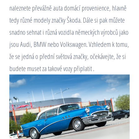
naleznete převážně auta domácí provenience, hlavně
tedy různé modely značky Škoda. Dále si pak můžete
snadno sehnat i různá vozidla německých výrobců jako
jsou Audi, BMW nebo Volkswagen. Vzhledem k tomu,
že se jedná o přední světová značky, očekávejte, že si
budete muset za takové vozy připlatit
.