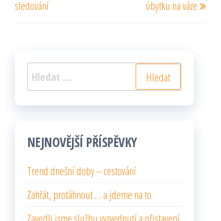
příspěvek
sledování
úbytku na váze
Vyhledávání
NEJNOVĚJŠÍ PŘÍSPĚVKY
Trend dnešní doby – cestování
Zahřát, protáhnout … a jdeme na to
Zavedli jsme službu vyzvednutí a přistavení