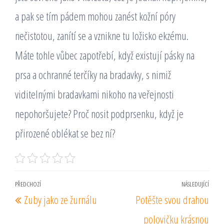
a pak se tím pádem mohou zanést kožní póry
nečistotou, zanítí se a vznikne tu ložisko ekzému.
Máte tohle vůbec zapotřebí, když existují pásky na
prsa a ochranné terčíky na bradavky, s nimiž
viditelnými bradavkami nikoho na veřejnosti
nepohoršujete? Proč nosit podprsenku, když je
přirozené oblékat se bez ní?
Navigace
PŘEDCHOZÍ
NÁSLEDUJÍCÍ
Předchozí
Násl
Zuby jako ze žurnálu
Potěšte svou drahou
pro
příspěvek
pří
příspěvek
polovičku krásnou