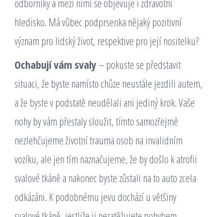
odborníky a mezi nimi se objevuje i zdravotní
hledisko. Má vůbec podprsenka nějaký pozitivní
význam pro lidský život, respektive pro její nositelku?
Ochabují vám svaly
– pokuste se představit
situaci, že byste namísto chůze neustále jezdili autem,
a že byste v podstatě neudělali ani jediný krok. Vaše
nohy by vám přestaly sloužit, tímto samozřejmě
nezlehčujeme životní trauma osob na invalidním
vozíku, ale jen tím naznačujeme, že by došlo k atrofii
svalové tkáně a nakonec byste zůstali na to auto zcela
odkázáni. K podobnému jevu dochází u většiny
svalové tkáně, jestliže ji nezatěžujete pohybem.