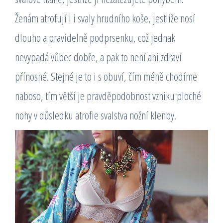
Ženám atrofují i i svaly hrudního koše, jestliže nosí
dlouho a pravidelně podprsenku, což jednak
nevypadá vůbec dobře, a pak to není ani zdraví
přínosné. Stejné je to i s obuví, čím méně chodíme
naboso, tím větší je pravděpodobnost vzniku ploché
nohy v důsledku atrofie svalstva nožní klenby.