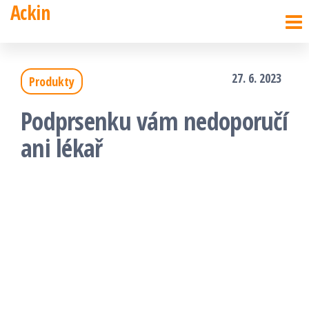
Ackin
Přeskočit
na
obsah
27. 6. 2023
Produkty
Podprsenku vám nedoporučí
ani lékař