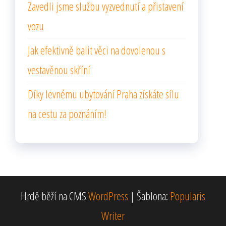
Zavedli jsme službu vyzvednutí a přistavení
vozu
Jak efektivně balit věci na dovolenou s
vestavěnou skříní
Díky levnému ubytování Praha získáte sílu
na cestu za poznáním!
Hrdě běží na CMS
WordPress
|
Šablona:
Popularis
Writer