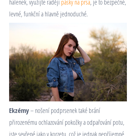
halenek, využijte raději
pásky na prsa
, je to bezpečné,
levné, funkční a hlavně jednoduché.
Ekzémy
– nošení podprsenek také brání
přirozenému ochlazování pokožky a odpařování potu,
jste sevřené jako v korzetu, což je jednak nepříjemné,