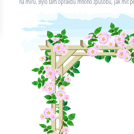
na míru. Bylo tam opravdu mnoho způsobů, jak mít per