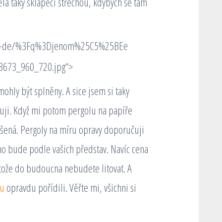
la taky sklápěcí střechou, kdybych se tam
z/cz-de/%3Fq%3Djenom%25C5%25BEe
43673_960_720.jpg“>
hly být splněny. A sice jsem si taky
ituji. Když mi potom pergolu na papíře
dšená. Pergoly na míru opravy doporučuji
no bude podle vašich představ. Navíc cena
rotože do budoucna nebudete litovat. A
ru
opravdu pořídili. Věřte mi, všichni si