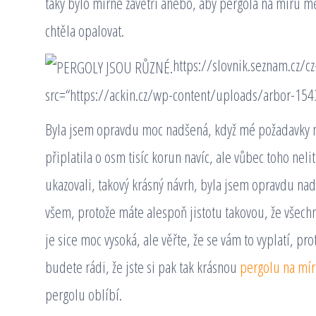
taky bylo mírné závětří anebo, aby pergola na míru mě
chtěla opalovat.
https://slovnik.seznam.c
src=“https://ackin.cz/wp-content/uploads/arbor-15
Byla jsem opravdu moc nadšená, když mé požadavky mo
připlatila o osm tisíc korun navíc, ale vůbec toho nel
ukazovali, takový krásný návrh, byla jsem opravdu na
všem, protože máte alespoň jistotu takovou, že všech
je sice moc vysoká, ale věřte, že se vám to vyplatí, p
budete rádi, že jste si pak tak krásnou
pergolu na mí
pergolu oblíbí.