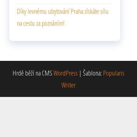
Díky levnému ubytování Praha získáte sílu
na cestu za poznáním!
Hrdě běží na CMS
WordPress
|
Šablona:
Popularis
Writer