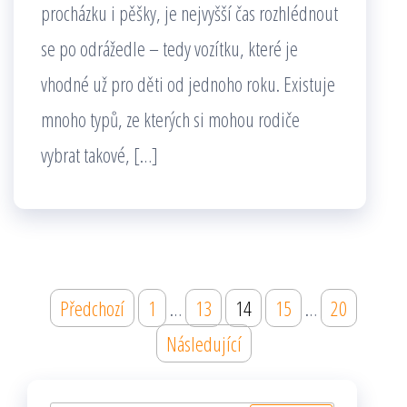
procházku i pěšky, je nejvyšší čas rozhlédnout
se po odrážedle – tedy vozítku, které je
vhodné už pro děti od jednoho roku. Existuje
mnoho typů, ze kterých si mohou rodiče
vybrat takové, […]
Stránkování
Předchozí
1
…
13
14
15
…
20
příspěvků
Následující