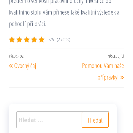
předem o velikosti pracovní plochy. Investice do
kvalitního stolu Vám přinese také kvalitní výsledek a
pohodlí při práci.
5/5 - (2 votes)
Navigace
PŘEDCHOZÍ
NÁSLEDUJÍCÍ
Předchozí
Násl
Ovocný čaj
Pomohou Vám naše
pro
příspěvek
pří
příspěvek
přípravky!
Vyhledávání