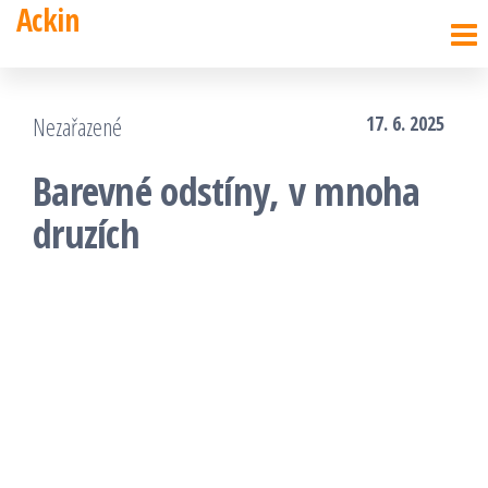
Ackin
Přeskočit
na
obsah
Nezařazené
17. 6. 2025
Barevné odstíny, v mnoha
druzích