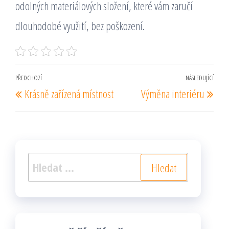
odolných materiálových složení, které vám zaručí
dlouhodobé využití, bez poškození.
Navigace
PŘEDCHOZÍ
NÁSLEDUJÍCÍ
Předchozí
Násl
Krásně zařízená místnost
Výměna interiéru
pro
příspěvek
pří
příspěvek
Vyhledávání